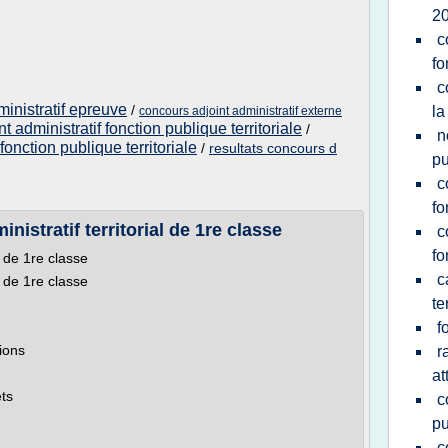
2
c
fo
c
ministratif epreuve
/
la
concours adjoint administratif externe
t administratif fonction publique territoriale
/
n
fonction publique territoriale
/
resultats concours d
pu
c
fo
stratif territorial de 1re classe
c
fo
l de 1re classe
c
l de 1re classe
te
f
ions
r
at
ts
c
pu
c