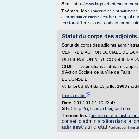
Site :
http://www.lagazettedescommun
Thèmes liés :
concours adjoint patrimoine t
/
cadre d emploi d ad
administratif 2e classe
territorial 1ere classe
/
adjoint administr
Statut du corps des adjoints 
Statut du corps des adjoints administrat
CENTRE D'ACTION SOCIALE DE LA V
DELIBERATION N° 76 CONSEIL D'AD
OBJET . Dispositions statutaires applic
d'Action Sociale de la Ville de Paris.
LE CONSEIL
Vu la loi 83-634 du 13 juillet 1983 modif
Lire la suite
Date:
2017-01-21 10:23:47
Site :
http://cgt-casvp.blogspot.com
Thèmes liés :
licence d administration
conseil d administration dans la fo
administratif d etat
/
adjoint administrati