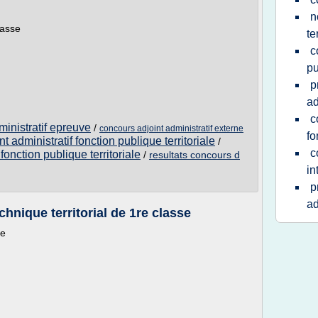
n
lasse
te
c
pu
p
ad
c
ministratif epreuve
/
concours adjoint administratif externe
fo
t administratif fonction publique territoriale
/
c
fonction publique territoriale
/
resultats concours d
in
p
ad
hnique territorial de 1re classe
se