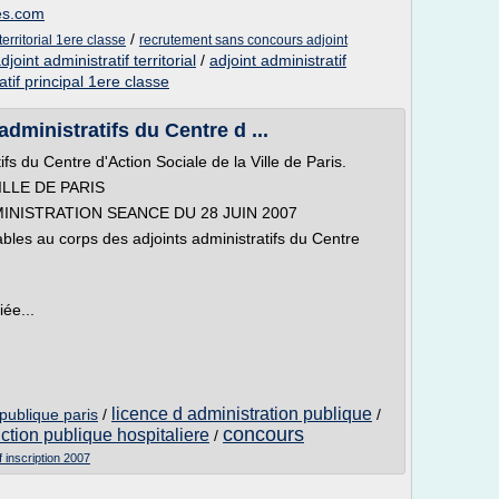
es.com
/
erritorial 1ere classe
recrutement sans concours adjoint
joint administratif territorial
/
adjoint administratif
atif principal 1ere classe
administratifs du Centre d ...
ifs du Centre d'Action Sociale de la Ville de Paris.
ILLE DE PARIS
MINISTRATION SEANCE DU 28 JUIN 2007
ables au corps des adjoints administratifs du Centre
iée...
licence d administration publique
 publique paris
/
/
concours
nction publique hospitaliere
/
f inscription 2007