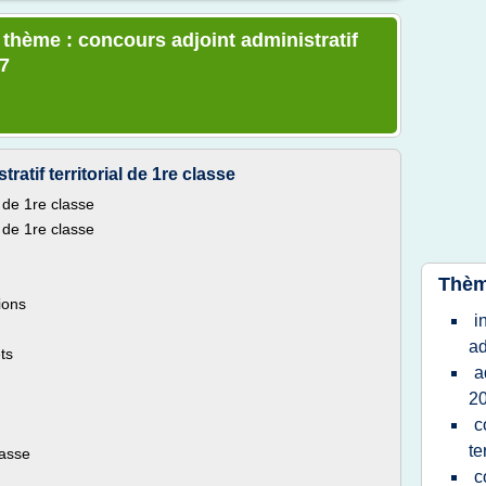
 thème : concours adjoint administratif
07
tif territorial de 1re classe
l de 1re classe
l de 1re classe
Thèm
ions
i
ad
ts
a
2
c
te
lasse
c