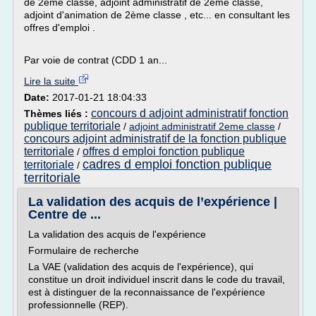
de 2ème classe, adjoint administratif de 2ème classe,
adjoint d'animation de 2ème classe , etc... en consultant les
offres d'emploi .
Par voie de contrat (CDD 1 an...
Lire la suite
Date:
2017-01-21 18:04:33
concours d adjoint administratif fonction
Thèmes liés :
publique territoriale
/
adjoint administratif 2eme classe
/
concours adjoint administratif de la fonction publique
territoriale
offres d emploi fonction publique
/
cadres d emploi fonction publique
territoriale
/
territoriale
La validation des acquis de l’expérience |
Centre de ...
La validation des acquis de l'expérience
Formulaire de recherche
La VAE (validation des acquis de l'expérience), qui
constitue un droit individuel inscrit dans le code du travail,
est à distinguer de la reconnaissance de l'expérience
professionnelle (REP).