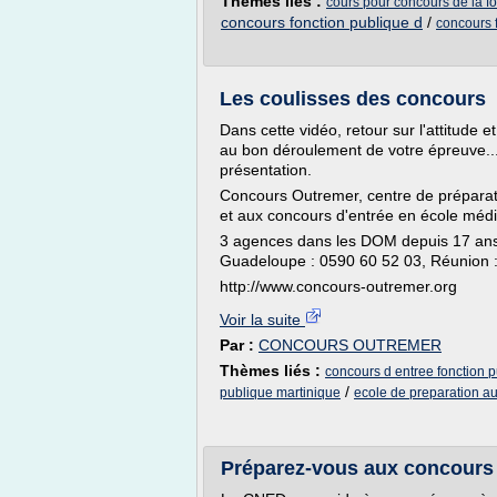
Thèmes liés :
cours pour concours de la f
concours fonction publique d
/
concours 
Les coulisses des concours
Dans cette vidéo, retour sur l'attitude 
au bon déroulement de votre épreuve... 
présentation.
Concours Outremer, centre de préparati
et aux concours d'entrée en école médi
3 agences dans les DOM depuis 17 ans.
Guadeloupe : 0590 60 52 03, Réunion :
http://www.concours-outremer.org
Voir la suite
Par :
CONCOURS OUTREMER
Thèmes liés :
concours d entree fonction 
/
publique martinique
ecole de preparation au
Préparez-vous aux concours 