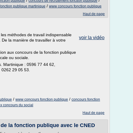
/
/
onction publique
concours de recrutement fonction publique
/
fonction publique martinique
www concours fonction publique
Haut de page
et les méthodes de travail indispensable
voir la vidéo
De la manière de travailler à votre
on aux concours de la fonction publique
cale ou sociale.
 Martinique : 0596 77 44 62,
 0262 29 05 53.
/
/
publique
www concours fonction publique
concours fonction
x concours du social
Haut de page
de la fonction publique avec le CNED