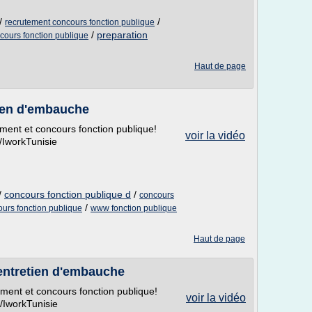
/
/
recrutement concours fonction publique
/
preparation
ours fonction publique
Haut de page
ien d'embauche
ement et concours fonction publique!
voir la vidéo
IworkTunisie
/
concours fonction publique d
/
concours
/
rs fonction publique
www fonction publique
Haut de page
entretien d'embauche
ement et concours fonction publique!
voir la vidéo
IworkTunisie