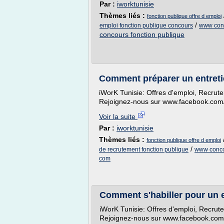
Par :
iworktunisie
Thèmes liés :
fonction publique offre d emploi
/
emploi fonction publique concours
www conc
concours fonction publique
Comment préparer un entret
iWorK Tunisie: Offres d'emploi, Recrut
Rejoignez-nous sur www.facebook.com/
Voir la suite
Par :
iworktunisie
Thèmes liés :
fonction publique offre d emploi
/
de recrutement fonction publique
www concou
com
Comment s'habiller pour un 
iWorK Tunisie: Offres d'emploi, Recrut
Rejoignez-nous sur www.facebook.com/