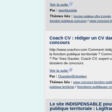
Voir la suite
Par :
iworktunisie
Thèmes liés :
fonction publique offre d emploi
/
fonction publique concours
www concours fo
Coach CV : rédiger un CV dan
concours
http://www.coachcv.com Comment rédig
la fonction publique territoriale ? Comm
? Par Yves Gautier, Coach CV, expert un
dossiers de concours.
Voir la suite
Par :
QuestionEntretien
Thèmes liés :
www concours fonction publ
/
fonctions publiques c
publique territorial
Le site INDISPENSABLE pour 
publique territoriale : Légifr