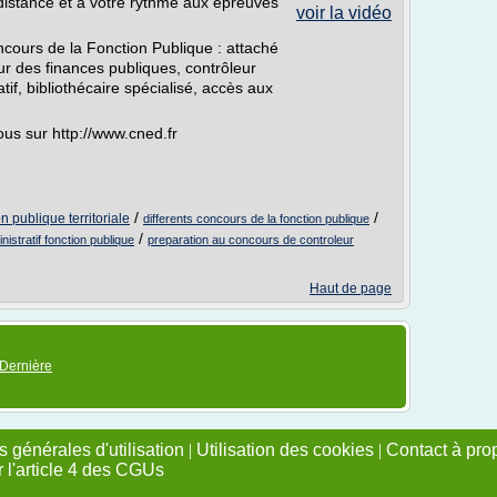
istance et à votre rythme aux épreuves
voir la vidéo
ncours de la Fonction Publique : attaché
teur des finances publiques, contrôleur
tif, bibliothécaire spécialisé, accès aux
us sur http://www.cned.fr
/
/
n publique territoriale
differents concours de la fonction publique
/
nistratif fonction publique
preparation au concours de controleur
Haut de page
Dernière
 générales d'utilisation
|
Utilisation des cookies
|
Contact à pro
r l'article 4 des CGUs