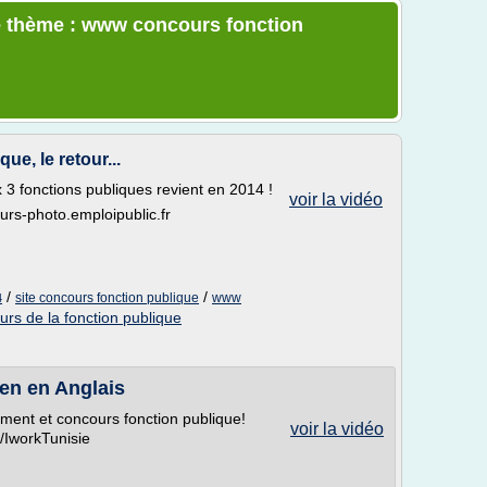
e thème : www concours fonction
ue, le retour...
3 fonctions publiques revient en 2014 !
voir la vidéo
urs-photo.emploipublic.fr
/
/
site concours fonction publique
www
4
urs de la fonction publique
en en Anglais
ement et concours fonction publique!
voir la vidéo
IworkTunisie