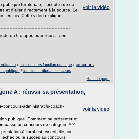
publique territoriale, il est utile de ne
voir la vidéo
s et d'aller directement à la source. Le
s les lois. Cette vidéo explique
----------------------------------------------
e en 6 étapes pour réussir son
/
/
concours
rritoriale
site concours fonction publique
/
ion publique
fonction territoriale concours
Haut de page
rie A : réussir sa présentation,
e-concours-administratifs-coach-
voir la vidéo
ction publique. Comment se présenter et
on passe un concours de catégorie A ?
prestation à l'oral est essentielle, car
 l'échec ou le succès au concours.