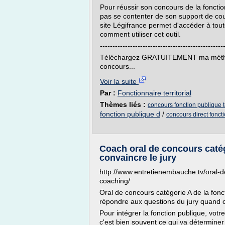
Pour réussir son concours de la fonction 
pas se contenter de son support de cour
site Légifrance permet d'accéder à toute
comment utiliser cet outil.
-------------------------------------------------
Téléchargez GRATUITEMENT ma méthod
concours...
Voir la suite
Par :
Fonctionnaire territorial
Thèmes liés :
concours fonction publique te
fonction publique d
/
concours direct fonct
Coach oral de concours catégo
convaincre le jury
http://www.entretienembauche.tv/oral-d
coaching/
Oral de concours catégorie A de la fon
répondre aux questions du jury quand 
Pour intégrer la fonction publique, votre 
c'est bien souvent ce qui va déterminer