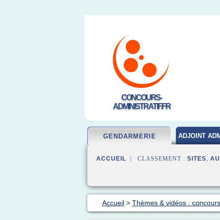
CONCOURS-
ADMINISTRATIF.FR
ADJOINT ADM
GENDARMERIE
ACCUEIL
| CLASSEMENT :
SITES
,
AU
Accueil
>
Thèmes & vidéos : concour