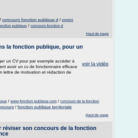
/
concours fonction publique d
/
emploi
/
nction publique
concours fonction d
Haut de page
s la fonction publique, pour un
er un CV pour par exemple accéder à
voir la vidéo
ent avoir un cv de fonctionnaire efficace
 lettre de motivation et rédaction de
/
/
ique
www fonction publique com
concours de la fonction
oncours
/
fonction publique territoriale
Haut de page
réviser son concours de la fonction
ance