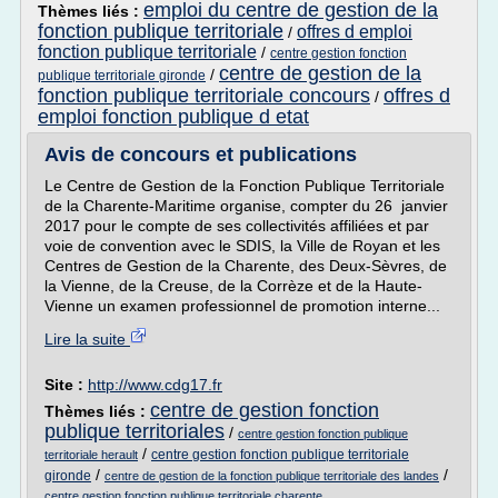
emploi du centre de gestion de la
Thèmes liés :
fonction publique territoriale
offres d emploi
/
fonction publique territoriale
/
centre gestion fonction
centre de gestion de la
/
publique territoriale gironde
fonction publique territoriale concours
offres d
/
emploi fonction publique d etat
Avis de concours et publications
Le Centre de Gestion de la Fonction Publique Territoriale
de la Charente-Maritime organise, compter du 26 janvier
2017 pour le compte de ses collectivités affiliées et par
voie de convention avec le SDIS, la Ville de Royan et les
Centres de Gestion de la Charente, des Deux-Sèvres, de
la Vienne, de la Creuse, de la Corrèze et de la Haute-
Vienne un examen professionnel de promotion interne...
Lire la suite
Site :
http://www.cdg17.fr
centre de gestion fonction
Thèmes liés :
publique territoriales
/
centre gestion fonction publique
/
centre gestion fonction publique territoriale
territoriale herault
/
/
gironde
centre de gestion de la fonction publique territoriale des landes
centre gestion fonction publique territoriale charente