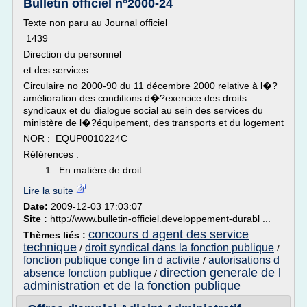
Bulletin officiel n°2000-24
Texte non paru au Journal officiel
1439
Direction du personnel
et des services
Circulaire no 2000-90 du 11 décembre 2000 relative à l�?
amélioration des conditions d�?exercice des droits
syndicaux et du dialogue social au sein des services du
ministère de l�?équipement, des transports et du logement
NOR : EQUP0010224C
Références :
1. En matière de droit...
Lire la suite
Date:
2009-12-03 17:03:07
Site :
http://www.bulletin-officiel.developpement-durabl ...
concours d agent des service
Thèmes liés :
technique
droit syndical dans la fonction publique
/
/
fonction publique conge fin d activite
autorisations d
/
direction generale de l
absence fonction publique
/
administration et de la fonction publique