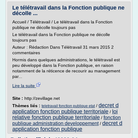
Le télétravail dans la Fonction publique ne
décolle ...
Accueil / Télétravail / Le télétravail dans la Fonction
publique ne décolle toujours pas
Le télétravail dans la Fonction publique ne décolle
toujours pas
Auteur : Rédaction Dans Télétravail 31 mars 2015 2
commentaires
Hormis dans quelques administrations, le télétravail est
peu développé dans la Fonction publique, en raison
notamment de la réticence de recourir au management
par...
Lire la suite
Site :
http://zevillage.net
decret d
Thèmes liés :
/
teletravail fonction publique etat
application fonction publique territoriale
loi
/
relative fonction publique territoriale
fonction
/
decret d
publique administration developpement
/
application fonction publique