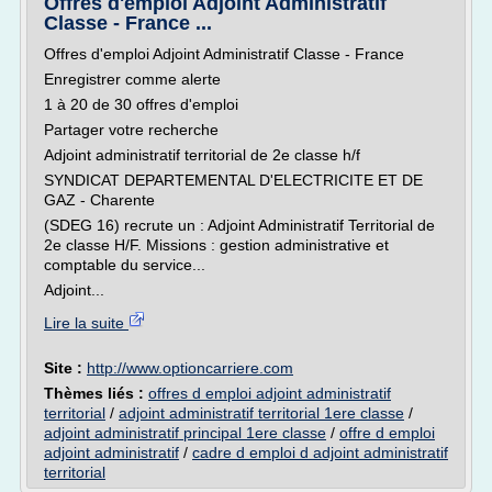
Offres d'emploi Adjoint Administratif
Classe - France ...
Offres d'emploi Adjoint Administratif Classe - France
Enregistrer comme alerte
1 à 20 de 30 offres d'emploi
Partager votre recherche
Adjoint administratif territorial de 2e classe h/f
SYNDICAT DEPARTEMENTAL D'ELECTRICITE ET DE
GAZ - Charente
(SDEG 16) recrute un : Adjoint Administratif Territorial de
2e classe H/F. Missions : gestion administrative et
comptable du service...
Adjoint...
Lire la suite
Site :
http://www.optioncarriere.com
Thèmes liés :
offres d emploi adjoint administratif
territorial
/
adjoint administratif territorial 1ere classe
/
adjoint administratif principal 1ere classe
/
offre d emploi
adjoint administratif
/
cadre d emploi d adjoint administratif
territorial