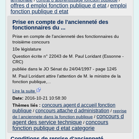
/
contrat d apprentissage fonction publique
/
offres d emploi fonction publique d etat
emploi
/
fonction publique d etat
Prise en compte de l'ancienneté des
fonctionnaires du ...
Prise en compte de l'ancienneté des fonctionnaires du
troisième concours
10e législature
Question écrite n° 22043 de M. Paul Loridant (Essonne -
CRC)
publiée dans le JO Sénat du 24/04/1997 - page 1245
M. Paul Loridant attire l'attention de M. le ministre de la
fonction publique,...
Lire la suite
Date:
2016-10-21 10:58:30
concours agent d accueil fonction
Thèmes liés :
publique
concours attache d administration
/
/
reprise
concours d
de l anciennete dans la fonction publique
/
agent des service technique
concours
/
fonction publique d etat categorie
Conditions de reprise d'ancienneté