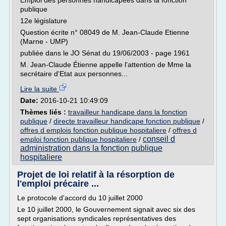
Emploi des personnes handicapées dans la fonction
publique
12e législature
Question écrite n° 08049 de M. Jean-Claude Etienne
(Marne - UMP)
publiée dans le JO Sénat du 19/06/2003 - page 1961
M. Jean-Claude Étienne appelle l'attention de Mme la
secrétaire d'Etat aux personnes...
Lire la suite
Date:
2016-10-21 10:49:09
Thèmes liés :
travailleur handicape dans la fonction
publique
/
directe travailleur handicape fonction publique
/
offres d emplois fonction publique hospitaliere
/
offres d
conseil d
emploi fonction publique hospitaliere
/
administration dans la fonction publique
hospitaliere
Projet de loi relatif à la résorption de
l'emploi précaire ...
Le protocole d'accord du 10 juillet 2000
Le 10 juillet 2000, le Gouvernement signait avec six des
sept organisations syndicales représentatives des