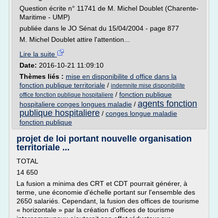
Question écrite n° 11741 de M. Michel Doublet (Charente-
Maritime - UMP)
publiée dans le JO Sénat du 15/04/2004 - page 877
M. Michel Doublet attire l'attention...
Lire la suite
Date:
2016-10-21 11:09:10
Thèmes liés :
mise en disponibilite d office dans la
fonction publique territoriale
/
indemnite mise disponibilite
/
fonction publique
office fonction publique hospitaliere
agents fonction
hospitaliere conges longues maladie
/
publique hospitaliere
/
conges longue maladie
fonction publique
projet de loi portant nouvelle organisation
territoriale ...
TOTAL
14 650
La fusion a minima des CRT et CDT pourrait générer, à
terme, une économie d'échelle portant sur l'ensemble des
2650 salariés. Cependant, la fusion des offices de tourisme
« horizontale » par la création d'offices de tourisme