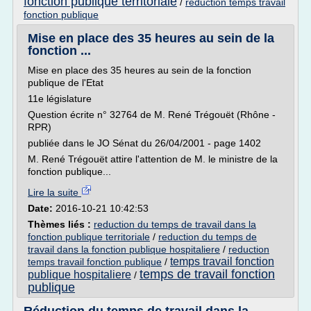
fonction publique territoriale
/
reduction temps travail
fonction publique
Mise en place des 35 heures au sein de la
fonction ...
Mise en place des 35 heures au sein de la fonction
publique de l'Etat
11e législature
Question écrite n° 32764 de M. René Trégouët (Rhône -
RPR)
publiée dans le JO Sénat du 26/04/2001 - page 1402
M. René Trégouët attire l'attention de M. le ministre de la
fonction publique...
Lire la suite
Date:
2016-10-21 10:42:53
Thèmes liés :
reduction du temps de travail dans la
fonction publique territoriale
/
reduction du temps de
travail dans la fonction publique hospitaliere
/
reduction
temps travail fonction
temps travail fonction publique
/
temps de travail fonction
publique hospitaliere
/
publique