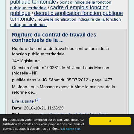
publique territoriale
/
point d indice de la fonction
cadre d emplois fonction
publique territoriale
/
publique
decret d application fonction publique
/
territoriale
/
nouvelle bonification indiciaire de la fonction
publique territoriale
Rupture du contrat de travail des
contractuels de la ...
Rupture du contrat de travail des contractuels de la
fonction publique territoriale
14e législature
Question écrite n° 00261 de M. Jean Louis Masson
(Moselle - NI)
publiée dans le JO Sénat du 05/07/2012 - page 1477
M. Jean Louis Masson expose à Mme la ministre de la
réforme de...
Lire la suite
Date:
2016-10-21 11:28:29
agent contractuel de la fonction
Thèmes liés :
En poursuivant votre navigation sur ce site, vous acceptez
publique territoriale
contrat agent non titulaire de la
/
X
l'utilisation de cookies pour vous proposer des contenus et
droit des agent de la fonction
fonction publique
/
services adaptés à vos centres d'intérêts.
En savoir plus
publique territoriale
droit du travail dans la
/