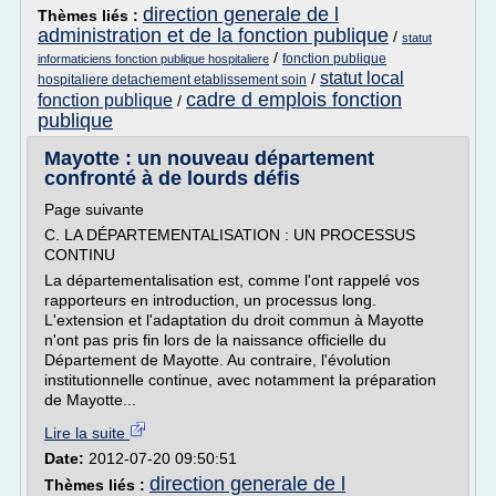
direction generale de l
Thèmes liés :
administration et de la fonction publique
/
statut
/
fonction publique
informaticiens fonction publique hospitaliere
statut local
/
hospitaliere detachement etablissement soin
cadre d emplois fonction
fonction publique
/
publique
Mayotte : un nouveau département
confronté à de lourds défis
Page suivante
C. LA DÉPARTEMENTALISATION : UN PROCESSUS
CONTINU
La départementalisation est, comme l'ont rappelé vos
rapporteurs en introduction, un processus long.
L'extension et l'adaptation du droit commun à Mayotte
n'ont pas pris fin lors de la naissance officielle du
Département de Mayotte. Au contraire, l'évolution
institutionnelle continue, avec notamment la préparation
de Mayotte...
Lire la suite
Date:
2012-07-20 09:50:51
direction generale de l
Thèmes liés :