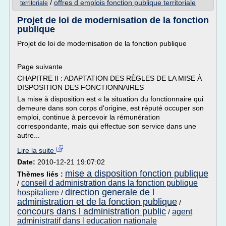
/
offres d emplois fonction publique territoriale
territoriale
Projet de loi de modernisation de la fonction
publique
Projet de loi de modernisation de la fonction publique
Page suivante
CHAPITRE II : ADAPTATION DES RÈGLES DE LA MISE À
DISPOSITION DES FONCTIONNAIRES
La mise à disposition est « la situation du fonctionnaire qui
demeure dans son corps d'origine, est réputé occuper son
emploi, continue à percevoir la rémunération
correspondante, mais qui effectue son service dans une
autre...
Lire la suite
Date:
2010-12-21 19:07:02
mise a disposition fonction publique
Thèmes liés :
conseil d administration dans la fonction publique
/
direction generale de l
hospitaliere
/
administration et de la fonction publique
/
concours dans l administration public
agent
/
administratif dans l education nationale