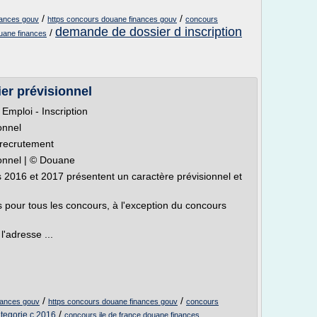
/
/
nances gouv
https concours douane finances gouv
concours
demande de dossier d inscription
/
ouane finances
er prévisionnel
Emploi - Inscription
onnel
, recrutement
ionnel | © Douane
s 2016 et 2017 présentent un caractère prévisionnel et
s pour tous les concours, à l'exception du concours
l'adresse ...
/
/
nances gouv
https concours douane finances gouv
concours
/
ategorie c 2016
concours ile de france douane finances