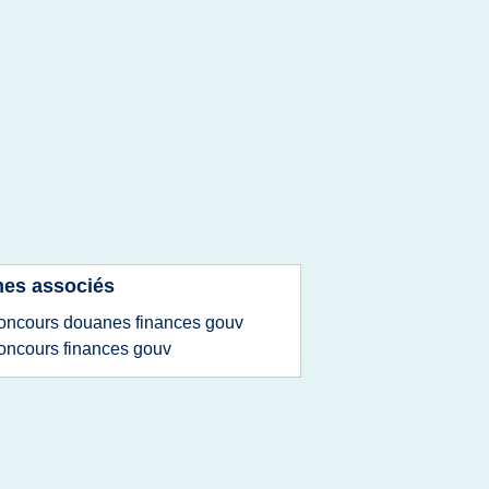
es associés
oncours douanes finances gouv
oncours finances gouv