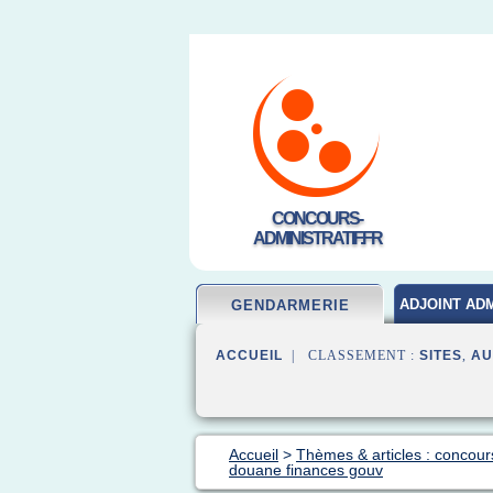
CONCOURS-
ADMINISTRATIF.FR
ADJOINT ADM
GENDARMERIE
ACCUEIL
| CLASSEMENT :
SITES
,
AU
Accueil
>
Thèmes & articles : concou
douane finances gouv