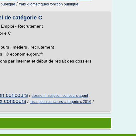
/
n publique
frais kilometriques fonction publique
l de catégorie C
> Emploi - Recrutement
orie C
cours , métiers , recrutement
s | © economie.gouv.fr
ons par internet et début de retrait des dossiers
ion concours
/
dossier inscription concours agent
ux concours
/
/
inscription concours categorie c 2016