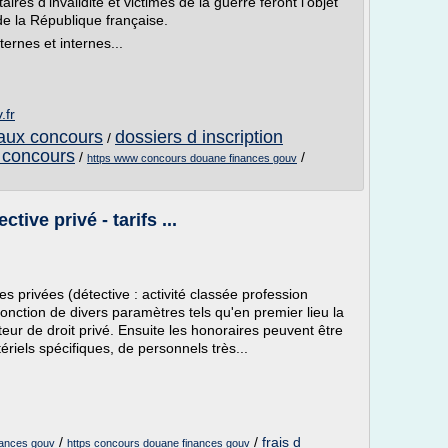
ires d'invalidité et victimes de la guerre feront l'objet
 de la République française.
ernes et internes...
.fr
 aux concours
dossiers d inscription
/
u concours
/
/
https www concours douane finances gouv
tive privé - tarifs ...
 privées (détective : activité classée profession
n fonction de divers paramètres tels qu'en premier lieu la
ur de droit privé. Ensuite les honoraires peuvent être
ériels spécifiques, de personnels très...
/
/
frais d
nances gouv
https concours douane finances gouv