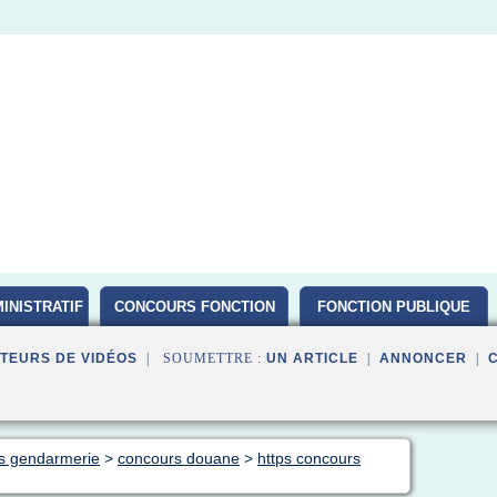
INISTRATIF
CONCOURS FONCTION
FONCTION PUBLIQUE
PUBLIQUE D ETAT 2016
TEURS DE VIDÉOS
| SOUMETTRE :
UN ARTICLE
|
ANNONCER
|
rs gendarmerie
>
concours douane
>
https concours