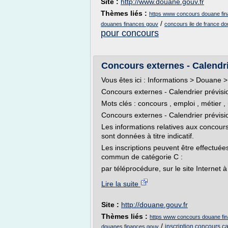
Site :
http://www.douane.gouv.fr
Thèmes liés :
https www concours douane fi
/
douanes finances gouv
concours ile de france d
pour concours
Concours externes - Calendri
Vous êtes ici : Informations > Douane > 
Concours externes - Calendrier prévisi
Mots clés : concours , emploi , métier 
Concours externes - Calendrier prévis
Les informations relatives aux concour
sont données à titre indicatif.
Les inscriptions peuvent être effectuée
commun de catégorie C :
par téléprocédure, sur le site Internet à 
Lire la suite
Site :
http://douane.gouv.fr
Thèmes liés :
https www concours douane fi
/
inscription concours c
douanes finances gouv