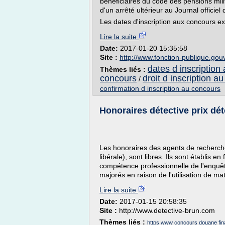
bénéficiaires du code des pensions milita
d'un arrêté ultérieur au Journal officiel
Les dates d'inscription aux concours ext
Lire la suite
Date:
2017-01-20 15:35:58
Site :
http://www.fonction-publique.gouv
dates d inscription
Thèmes liés :
concours
droit d inscription a
/
confirmation d inscription au concours
Honoraires détective prix détec
Les honoraires des agents de recherches
libérale), sont libres. Ils sont établis e
compétence professionnelle de l'enquête
majorés en raison de l'utilisation de mat
Lire la suite
Date:
2017-01-15 20:58:35
Site :
http://www.detective-brun.com
Thèmes liés :
https www concours douane fi