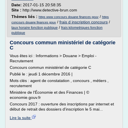
Date:
2017-01-15 20:58:35
Site :
http://www.detective-brun.com
Thèmes liés :
/
https www concours douane finances gouv
https
/
frais d inscription concours
/
concours douane finances gouv
/
taux horaire fonction publique
frais kilometriques fonction
publique
Concours commun ministériel de catégorie
C
Vous êtes ici : Informations > Douane > Emploi -
Recrutement
Concours commun ministériel de catégorie C
Publié le : jeudi 1 décembre 2016 |
Mots clés : agent de constatation , concours , métiers ,
recrutement
Ministère de l'Économie et des Finances | ©
economie.gouv.fr
Concours 2017 : ouverture des inscriptions par internet et
début de retrait des dossiers d'inscription le 5 mai...
Lire la suite