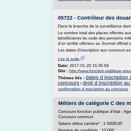
05722 - Contrôleur des douanes
Dans la branche de la surveillance dans
Le nombre total des places offertes aux
bénéficiaires du code des pensions milita
d'un arrêté ultérieur au Journal officiel
Les dates d'inscription aux concours ext
Lire la suite
Date:
2017-01-20 15:35:58
Site :
http://www.fonction-publique.gouv
dates d inscription
Thèmes liés :
concours
droit d inscription a
/
confirmation d inscription au concours
Métiers de catégorie C des m
Concours fonction publique d'état - Ag
Concours commun
Salaire début carrière* : 1 500EUR
Nombre de candidats : 10 000