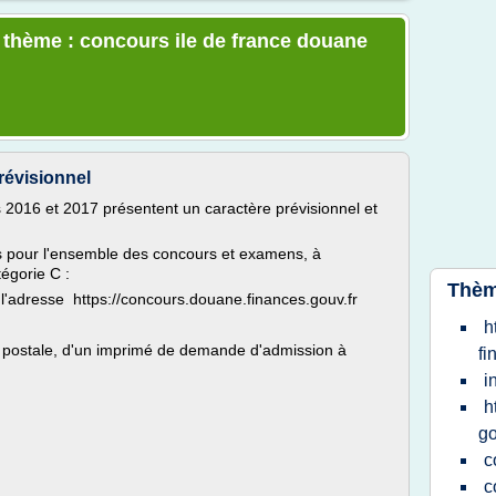
e thème : concours ile de france douane
révisionnel
s 2016 et 2017 présentent un caractère prévisionnel et
es pour l'ensemble des concours et examens, à
égorie C :
Thèm
à l'adresse https://concours.douane.finances.gouv.fr
h
e postale, d'un imprimé de demande d'admission à
fi
i
h
g
c
c