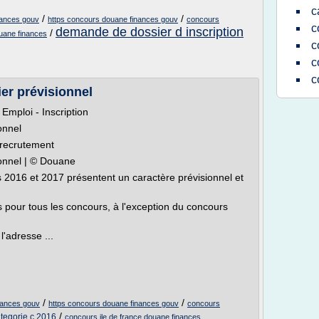
c
/
/
nances gouv
https concours douane finances gouv
concours
c
demande de dossier d inscription
/
ouane finances
c
c
c
er prévisionnel
Emploi - Inscription
onnel
, recrutement
ionnel | © Douane
s 2016 et 2017 présentent un caractère prévisionnel et
s pour tous les concours, à l'exception du concours
l'adresse ...
/
/
nances gouv
https concours douane finances gouv
concours
/
ategorie c 2016
concours ile de france douane finances