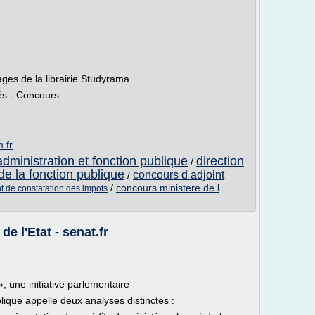
ges de la librairie Studyrama
s - Concours...
.fr
administration et fonction publique
direction
/
de la fonction publique
concours d adjoint
/
/
concours ministere de l
t de constatation des impots
e l'Etat - senat.fr
», une initiative parlementaire
lique appelle deux analyses distinctes :