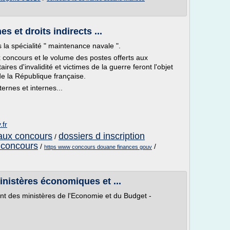
 et droits indirects ...
 la spécialité " maintenance navale ".
 concours et le volume des postes offerts aux
ires d'invalidité et victimes de la guerre feront l'objet
 de la République française.
ernes et internes...
.fr
 aux concours
dossiers d inscription
/
u concours
/
/
https www concours douane finances gouv
inistères économiques et ...
ent des ministères de l'Economie et du Budget -