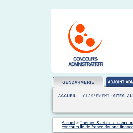
CONCOURS-
ADMINISTRATIF.FR
ADJOINT ADM
GENDARMERIE
ACCUEIL
| CLASSEMENT :
SITES
,
AU
Accueil
>
Thèmes & articles : concou
concours ile de france douane financ