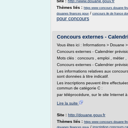
Site :
http://www.douane.gouv.fr
Thèmes liés :
https www concours douane fi
/
douanes finances gouv
concours ile de france d
pour concours
Concours externes - Calendri
Vous êtes ici : Informations > Douane > 
Concours externes - Calendrier prévisi
Mots clés : concours , emploi , métier 
Concours externes - Calendrier prévis
Les informations relatives aux concour
sont données à titre indicatif.
Les inscriptions peuvent être effectuée
commun de catégorie C :
par téléprocédure, sur le site Internet à 
Lire la suite
Site :
http://douane.gouv.fr
Thèmes liés :
https www concours douane fi
/
inscription concours c
douanes finances gouv