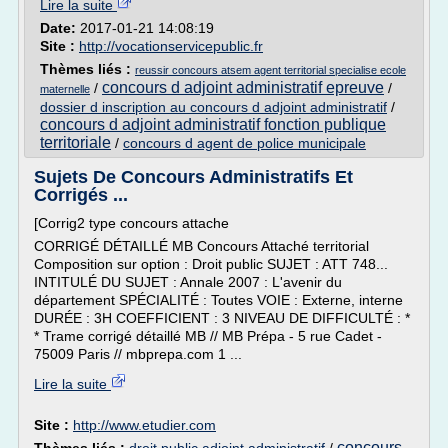
Lire la suite
Date:
2017-01-21 14:08:19
Site :
http://vocationservicepublic.fr
Thèmes liés :
reussir concours atsem agent territorial specialise ecole
concours d adjoint administratif epreuve
/
/
maternelle
dossier d inscription au concours d adjoint administratif
/
concours d adjoint administratif fonction publique
territoriale
/
concours d agent de police municipale
Sujets De Concours Administratifs Et
Corrigés ...
[Corrig2 type concours attache
CORRIGÉ DÉTAILLÉ MB Concours Attaché territorial
Composition sur option : Droit public SUJET : ATT 748...
INTITULÉ DU SUJET : Annale 2007 : L'avenir du
département SPÉCIALITÉ : Toutes VOIE : Externe, interne
DURÉE : 3H COEFFICIENT : 3 NIVEAU DE DIFFICULTÉ : *
* Trame corrigé détaillé MB // MB Prépa - 5 rue Cadet -
75009 Paris // mbprepa.com 1 ...
Lire la suite
Site :
http://www.etudier.com
concours