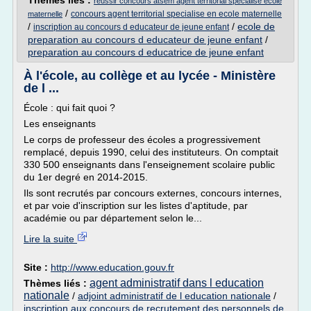
Thèmes liés :
reussir concours atsem agent territorial specialise ecole
/
concours agent territorial specialise en ecole maternelle
maternelle
/
/
ecole de
inscription au concours d educateur de jeune enfant
preparation au concours d educateur de jeune enfant
/
preparation au concours d educatrice de jeune enfant
À l'école, au collège et au lycée - Ministère
de l ...
École : qui fait quoi ?
Les enseignants
Le corps de professeur des écoles a progressivement
remplacé, depuis 1990, celui des instituteurs. On comptait
330 500 enseignants dans l'enseignement scolaire public
du 1er degré en 2014-2015.
Ils sont recrutés par concours externes, concours internes,
et par voie d'inscription sur les listes d'aptitude, par
académie ou par département selon le...
Lire la suite
Site :
http://www.education.gouv.fr
agent administratif dans l education
Thèmes liés :
nationale
/
adjoint administratif de l education nationale
/
inscription aux concours de recrutement des personnels de