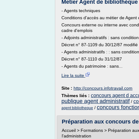
Metier Agent de bibliothéque
- Agents techniques
Conditions d'accès au métier de Agent d
Concours externe ou interne avec condi
cadre d'emplois
- Adjoints administratifs : sans conditio
Décret n° 87-1109 du 30/12/87 modifié
- Agents administratifs : : sans conditi
Décret n° 87-1110 du 31/12/87
- Agents du patrimoine : sans...
Lire la suite
Site :
http://concours.infotravail.com
concours agent d accu
Thèmes liés :
publique agent administratif
co
/
concours fonctio
/
agent bibliotheque
Préparation aux concours des 
Accueil > Formations > Préparation au
l'administration