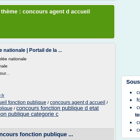
e thème : concours agent d accueil
tionale | Portail de la ...
lée nationale
nale
ur...
Sous
c
.fr
f
eil fonction publique
concours agent d accueil
/
/
c
concours fonction publique d etat
blique
/
ion publique categorie c
te
c
c
ncours fonction publique ...