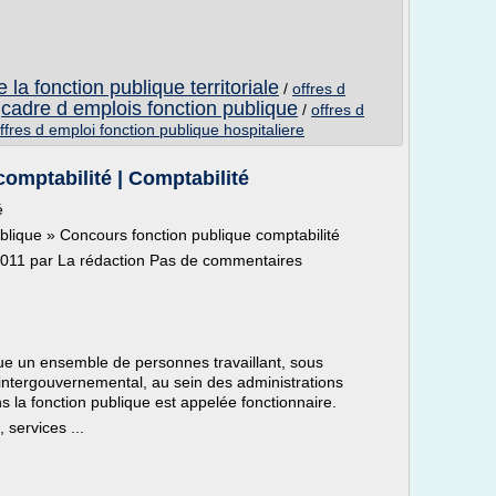
la fonction publique territoriale
/
offres d
cadre d emplois fonction publique
/
/
offres d
ffres d emploi fonction publique hospitaliere
omptabilité | Comptabilité
é
publique » Concours fonction publique comptabilité
e 2011 par La rédaction Pas de commentaires
que un ensemble de personnes travaillant, sous
 intergouvernemental, au sein des administrations
s la fonction publique est appelée fonctionnaire.
 services ...