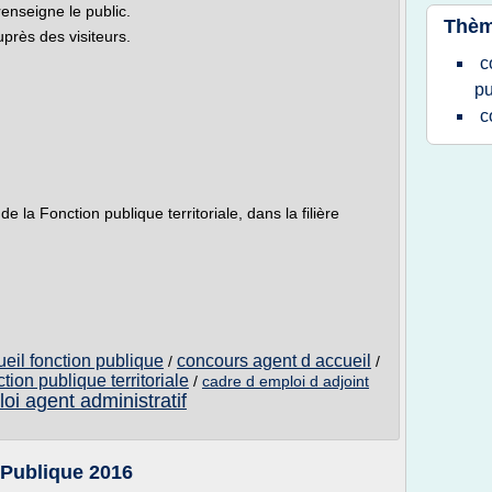
renseigne le public.
Thèm
auprès des visiteurs.
c
pu
c
 la Fonction publique territoriale, dans la filière
eil fonction publique
concours agent d accueil
/
/
tion publique territoriale
/
cadre d emploi d adjoint
oi agent administratif
 Publique 2016