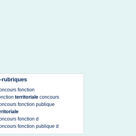
-rubriques
oncours fonction
onction
territoriale
concours
oncours fonction publique
rritoriale
oncours fonction
d
oncours fonction publique
d