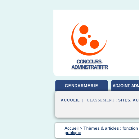
CONCOURS-
ADMINISTRATIF.FR
GENDARMERIE
ADJOINT ADM
ACCUEIL
| CLASSEMENT :
SITES
,
AU
Accueil
>
Thèmes & articles : fonction
publique