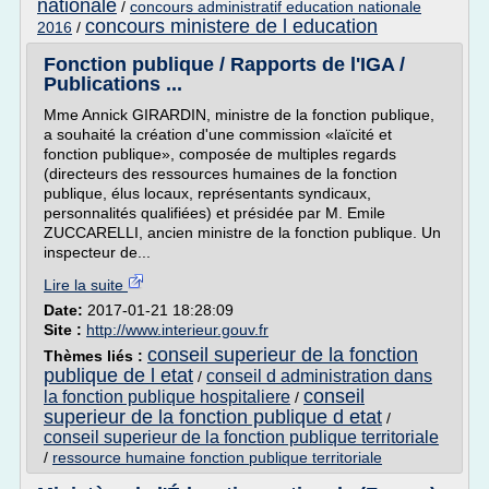
nationale
/
concours administratif education nationale
concours ministere de l education
2016
/
Fonction publique / Rapports de l'IGA /
Publications ...
Mme Annick GIRARDIN, ministre de la fonction publique,
a souhaité la création d'une commission «laïcité et
fonction publique», composée de multiples regards
(directeurs des ressources humaines de la fonction
publique, élus locaux, représentants syndicaux,
personnalités qualifiées) et présidée par M. Emile
ZUCCARELLI, ancien ministre de la fonction publique. Un
inspecteur de...
Lire la suite
Date:
2017-01-21 18:28:09
Site :
http://www.interieur.gouv.fr
conseil superieur de la fonction
Thèmes liés :
publique de l etat
conseil d administration dans
/
conseil
la fonction publique hospitaliere
/
superieur de la fonction publique d etat
/
conseil superieur de la fonction publique territoriale
/
ressource humaine fonction publique territoriale