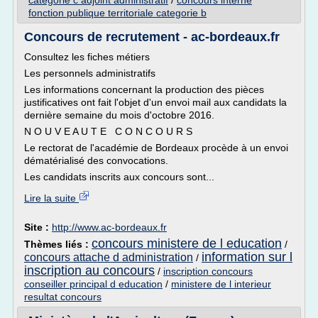
categorie c adjoint administratif
/
concours interne
fonction publique territoriale categorie b
Concours de recrutement - ac-bordeaux.fr
Consultez les fiches métiers
Les personnels administratifs
Les informations concernant la production des pièces
justificatives ont fait l'objet d'un envoi mail aux candidats la
dernière semaine du mois d'octobre 2016.
N O U V E A U T E C O N C O U R S
Le rectorat de l'académie de Bordeaux procède à un envoi
dématérialisé des convocations.
Les candidats inscrits aux concours sont...
Lire la suite
Site :
http://www.ac-bordeaux.fr
concours ministere de l education
Thèmes liés :
/
information sur l
concours attache d administration
/
inscription au concours
/
inscription concours
conseiller principal d education
/
ministere de l interieur
resultat concours