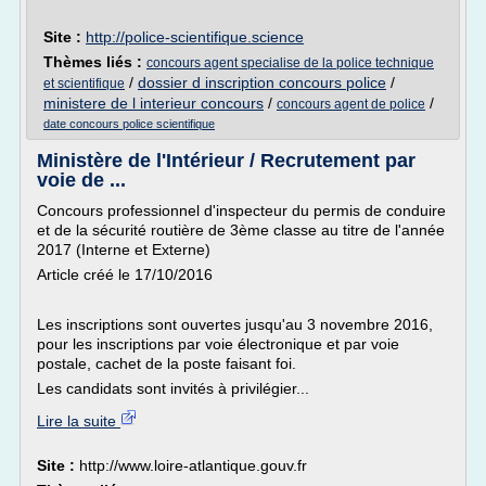
Site :
http://police-scientifique.science
Thèmes liés :
concours agent specialise de la police technique
/
dossier d inscription concours police
/
et scientifique
ministere de l interieur concours
/
/
concours agent de police
date concours police scientifique
Ministère de l'Intérieur / Recrutement par
voie de ...
Concours professionnel d'inspecteur du permis de conduire
et de la sécurité routière de 3ème classe au titre de l'année
2017 (Interne et Externe)
Article créé le 17/10/2016
Les inscriptions sont ouvertes jusqu'au 3 novembre 2016,
pour les inscriptions par voie électronique et par voie
postale, cachet de la poste faisant foi.
Les candidats sont invités à privilégier...
Lire la suite
Site :
http://www.loire-atlantique.gouv.fr