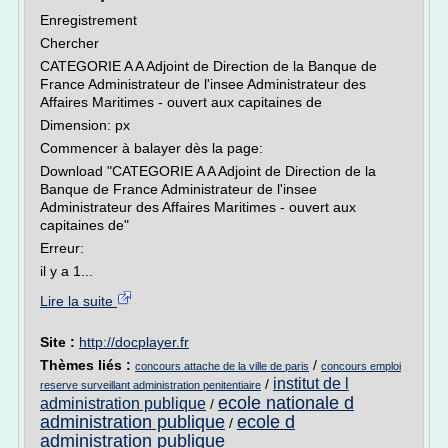
Enregistrement
Chercher
CATEGORIE A A Adjoint de Direction de la Banque de
France Administrateur de l'insee Administrateur des
Affaires Maritimes - ouvert aux capitaines de
Dimension: px
Commencer à balayer dès la page:
Download "CATEGORIE A A Adjoint de Direction de la
Banque de France Administrateur de l'insee
Administrateur des Affaires Maritimes - ouvert aux
capitaines de"
Erreur:
il y a 1...
Lire la suite
Site :
http://docplayer.fr
Thèmes liés :
/
concours attache de la ville de paris
concours emploi
institut de l
/
reserve surveillant administration penitentiaire
ecole nationale d
administration publique
/
administration publique
ecole d
/
administration publique