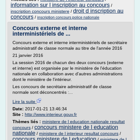
information sur l inscription au concours
/
droit d inscription au
inscription concours ministere
/
concours
/
inscription concours police nationale
Concours externe et interne
interministériels de ...
Concours externe et interne interministériels de secrétaire
administratif de classe normale au titre de l'année 2016
21 janvier 2016
La session 2016 de chacun des deux concours (externe
et interne) est organisée par le ministère de l'éducation
nationale en collaboration avec d'autres administrations
dont le ministère de l'intérieur.
Les concours de secrétaire administratif de classe
normale sont déconcentrés :...
Lire la suite
Date:
2017-01-21 13:46:34
Site :
http://www.interieur.gouv.fr
Thèmes liés :
ministere de l education nationale resultat
concours ministere de l education
concours
/
nationale
/
ministere de l interieur resultat concours
/
concours ministere de l education
/
ministere de l