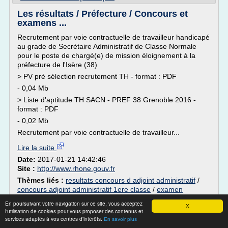
Les résultats / Préfecture / Concours et
examens ...
Recrutement par voie contractuelle de travailleur handicapé
au grade de Secrétaire Administratif de Classe Normale
pour le poste de chargé(e) de mission éloignement à la
préfecture de l'Isère (38)
> PV pré sélection recrutement TH - format : PDF
- 0,04 Mb
> Liste d'aptitude TH SACN - PREF 38 Grenoble 2016 -
format : PDF
- 0,02 Mb
Recrutement par voie contractuelle de travailleur...
Lire la suite
Date:
2017-01-21 14:42:46
Site :
http://www.rhone.gouv.fr
Thèmes liés :
resultats concours d adjoint administratif
/
concours adjoint administratif 1ere classe
/
examen
professionnel adjoint administratif 1ere classe
/
concours d
En poursuivant votre navigation sur ce site, vous acceptez
X
adjoint administratif 2016
/
resultat de l examen
l'utilisation de cookies pour vous proposer des contenus et
professionnel adjoint administratif
services adaptés à vos centres d'intérêts.
En savoir plus