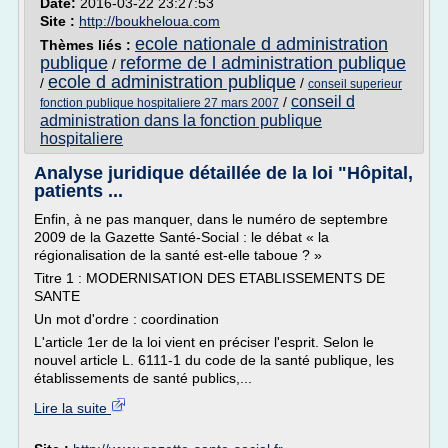
Date:
2016-03-22 23:27:53
Site :
http://boukheloua.com
ecole nationale d administration
Thèmes liés :
publique
reforme de l administration publique
/
ecole d administration publique
/
/
conseil superieur
conseil d
/
fonction publique hospitaliere 27 mars 2007
administration dans la fonction publique
hospitaliere
Analyse juridique détaillée de la loi "Hôpital,
patients ...
Enfin, à ne pas manquer, dans le numéro de septembre
2009 de la Gazette Santé-Social : le débat « la
régionalisation de la santé est-elle taboue ? »
Titre 1 : MODERNISATION DES ETABLISSEMENTS DE
SANTE
Un mot d'ordre : coordination
L'article 1er de la loi vient en préciser l'esprit. Selon le
nouvel article L. 6111-1 du code de la santé publique, les
établissements de santé publics,...
Lire la suite