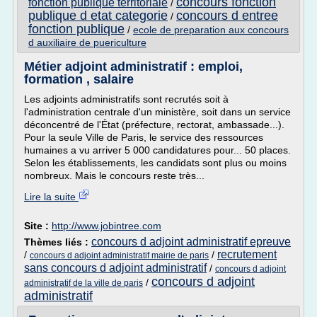
concours fonction
fonction publique territoriale
/
publique d etat categorie
concours d entree
/
fonction publique
/
ecole de preparation aux concours
d auxiliaire de puericulture
Métier adjoint administratif : emploi,
formation , salaire
Les adjoints administratifs sont recrutés soit à
l'administration centrale d'un ministère, soit dans un service
déconcentré de l'État (préfecture, rectorat, ambassade...).
Pour la seule Ville de Paris, le service des ressources
humaines a vu arriver 5 000 candidatures pour... 50 places.
Selon les établissements, les candidats sont plus ou moins
nombreux. Mais le concours reste très...
Lire la suite
Site :
http://www.jobintree.com
concours d adjoint administratif epreuve
Thèmes liés :
recrutement
/
/
concours d adjoint administratif mairie de paris
sans concours d adjoint administratif
/
concours d adjoint
concours d adjoint
/
administratif de la ville de paris
administratif