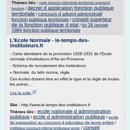
Thèmes liés :
code general collectivite territoriale logement
decret d application fonction publique
/
fonction
territoriale
concours d adjoint administratif
/
conseil superieur
fonction publique territoriale
/
de la fonction publique d etat
loi 26 janvier
/
1984 fonction publique territoriale
L'Ecole Normale - le-temps-des-
instituteurs.fr
- Carte identitaire de la promotion 1928-1931 de l'Ecole
normale d'instituteurs d'Aix-en-Provence.
- Schéma de recrutement des instituteurs
« Normale, du latin norma, règle.
Ces écoles doivent être en effet le type et la règle de toutes
les autres....
Lire la suite
Site :
http://www.le-temps-des-instituteurs.fr
ecole nationale d administration
Thèmes liés :
publique
ecole d administration publique
/
/
ecole
de preparation au concours d educateur de jeune enfant
/
conseil
/
instituteur concours interne professeur ecole