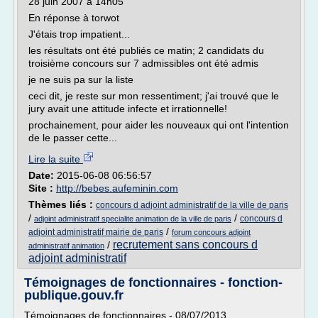
28 juin 2007 à 14h05
En réponse à torwot
J'étais trop impatient...
les résultats ont été publiés ce matin; 2 candidats du
troisième concours sur 7 admissibles ont été admis
je ne suis pa sur la liste
ceci dit, je reste sur mon ressentiment; j'ai trouvé que le
jury avait une attitude infecte et irrationnelle!
prochainement, pour aider les nouveaux qui ont l'intention
de le passer cette...
Lire la suite
Date:
2015-06-08 06:56:57
Site :
http://bebes.aufeminin.com
Thèmes liés :
concours d adjoint administratif de la ville de paris
/
/
concours d
adjoint administratif specialite animation de la ville de paris
/
adjoint administratif mairie de paris
forum concours adjoint
recrutement sans concours d
/
administratif animation
adjoint administratif
Témoignages de fonctionnaires - fonction-
publique.gouv.fr
Témoignages de fonctionnaires - 08/07/2013