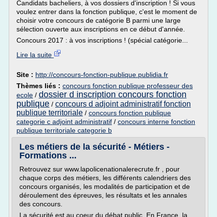
Candidats bacheliers, à vos dossiers d'inscription ! Si vous
voulez entrer dans la fonction publique, c'est le moment de
choisir votre concours de catégorie B parmi une large
sélection ouverte aux inscriptions en ce début d'année.
Concours 2017 : à vos inscriptions ! (spécial catégorie...
Lire la suite
Site :
http://concours-fonction-publique.publidia.fr
Thèmes liés :
concours fonction publique professeur des
dossier d inscription concours fonction
ecole
/
publique
concours d adjoint administratif fonction
/
publique territoriale
/
concours fonction publique
categorie c adjoint administratif
/
concours interne fonction
publique territoriale categorie b
Les métiers de la sécurité - Métiers -
Formations ...
Retrouvez sur www.lapolicenationalerecrute.fr , pour
chaque corps des métiers, les différents calendriers des
concours organisés, les modalités de participation et de
déroulement des épreuves, les résultats et les annales
des concours.
La sécurité est au coeur du débat public. En France, la