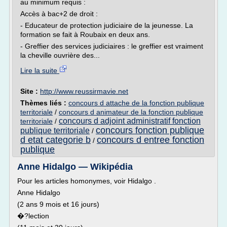
au minimum requis :
Accès à bac+2 de droit :
- Educateur de protection judiciaire de la jeunesse. La
formation se fait à Roubaix en deux ans.
- Greffier des services judiciaires : le greffier est vraiment
la cheville ouvrière des...
Lire la suite
Site :
http://www.reussirmavie.net
Thèmes liés :
concours d attache de la fonction publique
territoriale
/
concours d animateur de la fonction publique
concours d adjoint administratif fonction
territoriale
/
concours fonction publique
publique territoriale
/
d etat categorie b
concours d entree fonction
/
publique
Anne Hidalgo — Wikipédia
Pour les articles homonymes, voir Hidalgo .
Anne Hidalgo
(2 ans 9 mois et 16 jours)
�?lection