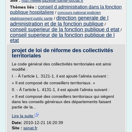
Site :
http://www.gazette-sante-social.fr
conseil d administration dans la fonction
Thèmes liés :
publique hospitaliere
/
concours national praticien
direction generale de l
/
etablissement public sante
administration et de la fonction publique
/
conseil superieur de la fonction publique d etat
/
conseil superieur de la fonction publique de l
etat
projet de loi de réforme des collectivités
territoriales
Le code général des collectivités territoriales est ainsi
modifié :
I. - À l'article L. 3121-1, il est ajouté l'alinéa suivant :
« Il est composé de conseillers territoriaux. »
II. - À l'article L. 4131-1, il est ajouté l'alinéa suivant :
« Il est composé des conseillers territoriaux qui siègent
dans les conseils généraux des départements faisant
partie de la...
Lire la suite
Date:
2010-12-21 16:20:39
Site :
senat.fr