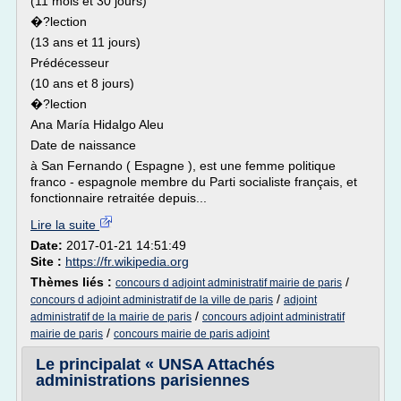
(11 mois et 30 jours)
�?lection
(13 ans et 11 jours)
Prédécesseur
(10 ans et 8 jours)
�?lection
Ana María Hidalgo Aleu
Date de naissance
à San Fernando ( Espagne ), est une femme politique
franco - espagnole membre du Parti socialiste français, et
fonctionnaire retraitée depuis...
Lire la suite
Date:
2017-01-21 14:51:49
Site :
https://fr.wikipedia.org
Thèmes liés :
/
concours d adjoint administratif mairie de paris
/
concours d adjoint administratif de la ville de paris
adjoint
/
administratif de la mairie de paris
concours adjoint administratif
/
mairie de paris
concours mairie de paris adjoint
Le principalat « UNSA Attachés
administrations parisiennes