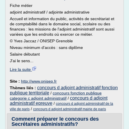
Fiche métier
adjoint administratif / adjointe administrative
Accueil et information du public, activités de secrétariat et
de comptabilité dans le domaine social, scolaire ou des
finances : les missions de l'adjoint administratif sont aussi
variées que les endroits où exercer ce métier.
© Yves Jaccaz / ONISEP Grenoble
Niveau minimum d'accès : sans diplôme
Salaire débutant
J'ai le sens...
Lire la suite
Site :
http://www.onisep.fr
concours d adjoint administratif fonction
Thèmes liés :
publique territoriale
/
concours fonction publique
concours d adjoint
categorie c adjoint administratif
/
administratif epreuve
/
concours d adjoint administratif de la
/
ville de paris
concours d adjoint administratif mairie de paris
Comment préparer le concours des
Secrétaires administratifs?