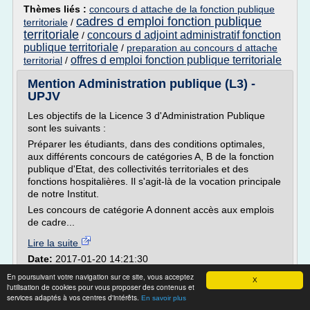
Thèmes liés :
concours d attache de la fonction publique
cadres d emploi fonction publique
territoriale
/
territoriale
concours d adjoint administratif fonction
/
publique territoriale
/
preparation au concours d attache
offres d emploi fonction publique territoriale
territorial
/
Mention Administration publique (L3) -
UPJV
Les objectifs de la Licence 3 d'Administration Publique
sont les suivants :
Préparer les étudiants, dans des conditions optimales,
aux différents concours de catégories A, B de la fonction
publique d'Etat, des collectivités territoriales et des
fonctions hospitalières. Il s'agit-là de la vocation principale
de notre Institut.
Les concours de catégorie A donnent accès aux emplois
de cadre...
Lire la suite
Date:
2017-01-20 14:21:30
Site :
https://www.u-picardie.fr
En poursuivant votre navigation sur ce site, vous acceptez
X
concours fonction publique d etat
l'utilisation de cookies pour vous proposer des contenus et
Thèmes liés :
services adaptés à vos centres d'intérêts.
categorie b
dossier d inscription concours
En savoir plus
/