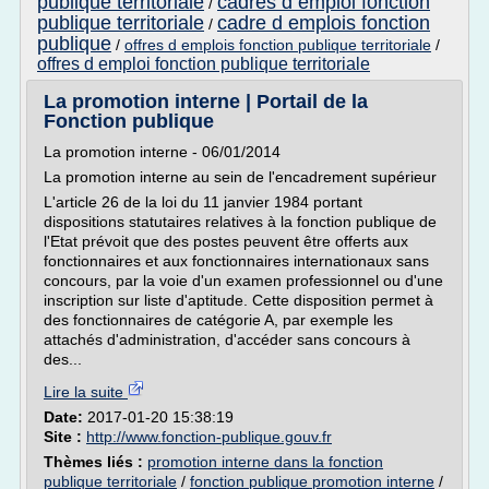
publique territoriale
cadres d emploi fonction
/
publique territoriale
cadre d emplois fonction
/
publique
/
offres d emplois fonction publique territoriale
/
offres d emploi fonction publique territoriale
La promotion interne | Portail de la
Fonction publique
La promotion interne - 06/01/2014
La promotion interne au sein de l'encadrement supérieur
L'article 26 de la loi du 11 janvier 1984 portant
dispositions statutaires relatives à la fonction publique de
l'Etat prévoit que des postes peuvent être offerts aux
fonctionnaires et aux fonctionnaires internationaux sans
concours, par la voie d'un examen professionnel ou d'une
inscription sur liste d'aptitude. Cette disposition permet à
des fonctionnaires de catégorie A, par exemple les
attachés d'administration, d'accéder sans concours à
des...
Lire la suite
Date:
2017-01-20 15:38:19
Site :
http://www.fonction-publique.gouv.fr
Thèmes liés :
promotion interne dans la fonction
publique territoriale
/
fonction publique promotion interne
/