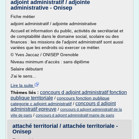
adjoint administratif / adjointe
administrative - Onisep
Fiche métier
adjoint administratif / adjointe administrative
Accueil et information du public, activités de secrétariat et
de comptabilité dans le domaine social, scolaire ou des
finances : les missions de l'adjoint administratif sont aussi
variées que les endroits où exercer ce métier.
© Yves Jaccaz / ONISEP Grenoble
Niveau minimum d'accès : sans diplôme
Salaire débutant
J'ai le sens...
Lire la suite
concours d adjoint administratif fonction
Thèmes liés :
publique territoriale
/
concours fonction publique
concours d adjoint
categorie c adjoint administratif
/
administratif epreuve
/
concours d adjoint administratif de la
/
ville de paris
concours d adjoint administratif mairie de paris
attaché territorial / attachée territoriale -
Onisep