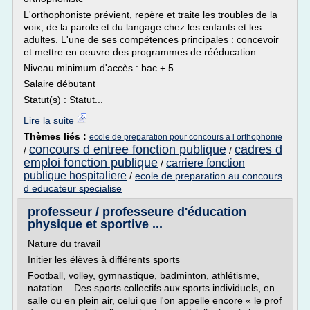
L'orthophoniste prévient, repère et traite les troubles de la
voix, de la parole et du langage chez les enfants et les
adultes. L'une de ses compétences principales : concevoir
et mettre en oeuvre des programmes de rééducation.
Niveau minimum d'accès : bac + 5
Salaire débutant
Statut(s) : Statut...
Lire la suite
Thèmes liés :
ecole de preparation pour concours a l orthophonie
concours d entree fonction publique
cadres d
/
/
emploi fonction publique
carriere fonction
/
publique hospitaliere
/
ecole de preparation au concours
d educateur specialise
professeur / professeure d'éducation
physique et sportive ...
Nature du travail
Initier les élèves à différents sports
Football, volley, gymnastique, badminton, athlétisme,
natation... Des sports collectifs aux sports individuels, en
salle ou en plein air, celui que l'on appelle encore « le prof