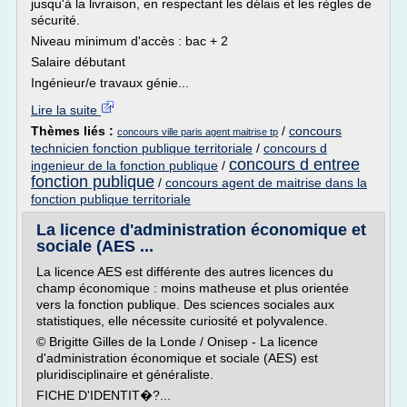
jusqu'à la livraison, en respectant les délais et les règles de
sécurité.
Niveau minimum d'accès : bac + 2
Salaire débutant
Ingénieur/e travaux génie...
Lire la suite
Thèmes liés :
/
concours
concours ville paris agent maitrise tp
technicien fonction publique territoriale
/
concours d
concours d entree
ingenieur de la fonction publique
/
fonction publique
/
concours agent de maitrise dans la
fonction publique territoriale
La licence d'administration économique et
sociale (AES ...
La licence AES est différente des autres licences du
champ économique : moins matheuse et plus orientée
vers la fonction publique. Des sciences sociales aux
statistiques, elle nécessite curiosité et polyvalence.
© Brigitte Gilles de la Londe / Onisep - La licence
d'administration économique et sociale (AES) est
pluridisciplinaire et généraliste.
FICHE D'IDENTIT�?...