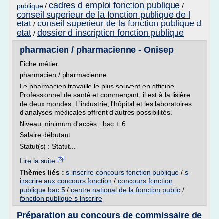
cadres d emploi fonction publique
publique
/
/
conseil superieur de la fonction publique de l
etat
conseil superieur de la fonction publique d
/
etat
dossier d inscription fonction publique
/
pharmacien / pharmacienne - Onisep
Fiche métier
pharmacien / pharmacienne
Le pharmacien travaille le plus souvent en officine.
Professionnel de santé et commerçant, il est à la lisière
de deux mondes. L'industrie, l'hôpital et les laboratoires
d'analyses médicales offrent d'autres possibilités.
Niveau minimum d'accès : bac + 6
Salaire débutant
Statut(s) : Statut...
Lire la suite
Thèmes liés :
s inscrire concours fonction publique
/
s
inscrire aux concours fonction
/
concours fonction
publique bac 5
/
centre national de la fonction public
/
fonction publique s inscrire
Préparation au concours de commissaire de