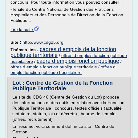
concours. Pour toute information vous pouvez consulter :
- le site du Centre National de Gestion des Praticiens
Hospitaliers et des Personnels de Direction de la Fonction
Publique...
Lire la suite
Site :
http://www.cdg25.org
cadres d emplois de la fonction
Thèmes liés :
publique territoriale
/
offres d emplois fonction publique
cadre d emplois fonction publique
hospitaliere
/
/
offres d emplois fonction publique territoriale
/
offres d
emploi fonction publique hospitaliere
Lot : Centre de Gestion de la Fonction
Publique Territoriale
Le site du CDG 46 (Centre de Gestion du Lot) propose
des informations et des outils en relation avec la Fonction
Publique Territoriale : concours, textes officiels (actualité
statutaire, statuts, lois et décrets) , bourse de l'emploi
(offres, recrutement)
En résumé, voici comment définir ce site : Centre de
Gestion.