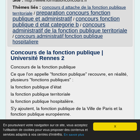
Site :
http://www.formationconcours.fr
Thèmes liés :
concours d attache de la fonction publique
preparation concours fonction
territoriale
/
publique et administratif
concours fonction
/
publique d etat categorie b
concours
/
administratif de la fonction publique territoriale
concours administratif fonction publique
/
hospitaliere
Concours de la fonction publique |
Université Rennes 2
Concours de la fonction publique
Ce que l'on appelle "fonction publique" recouvre, en réalité,
plusieurs "fonctions publiques" :
la fonction publique d'état
la fonction publique territoriale
la fonction publique hospitalière.
S'y ajoutent, la fonction publique de la Ville de Paris et la
fonction publique européenne.
Le recrutement se fait principalement par voie de
En poursuivant votre navigation sur ce site, vous acceptez
concours. Il en existe...
X
l'utilisation de cookies pour vous proposer des contenus et
services adaptés à vos centres d'intérêts.
En savoir plus
Lire la suite