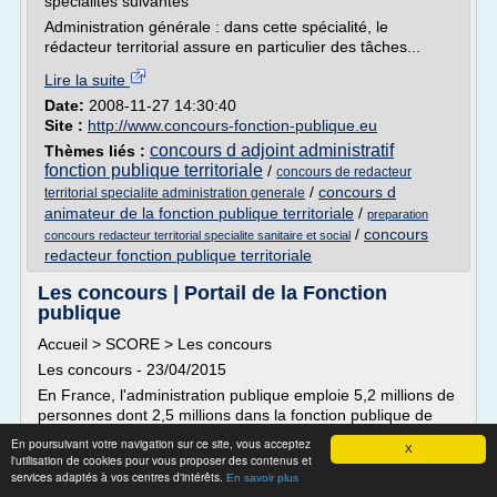
spécialités suivantes
Administration générale : dans cette spécialité, le
rédacteur territorial assure en particulier des tâches...
Lire la suite
Date:
2008-11-27 14:30:40
Site :
http://www.concours-fonction-publique.eu
concours d adjoint administratif
Thèmes liés :
fonction publique territoriale
/
concours de redacteur
/
concours d
territorial specialite administration generale
animateur de la fonction publique territoriale
/
preparation
/
concours
concours redacteur territorial specialite sanitaire et social
redacteur fonction publique territoriale
Les concours | Portail de la Fonction
publique
Accueil > SCORE > Les concours
Les concours - 23/04/2015
En France, l'administration publique emploie 5,2 millions de
personnes dont 2,5 millions dans la fonction publique de
l'État (ministères), 1,6 million dans la fonction publique
En poursuivant votre navigation sur ce site, vous acceptez
X
territoriale (personnel de collectivités territoriales) et environ
l'utilisation de cookies pour vous proposer des contenus et
1 million dans la fonction publique hospitalière.
services adaptés à vos centres d'intérêts.
En savoir plus