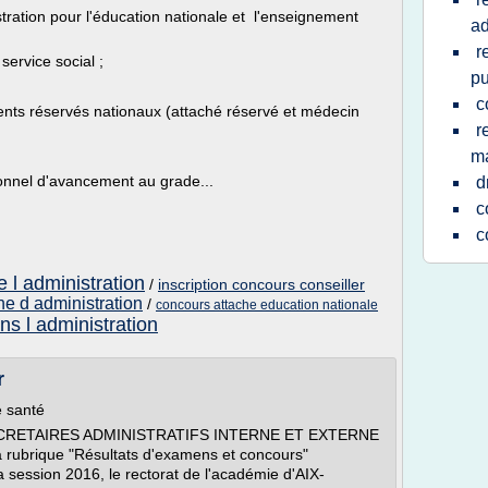
tration pour l'éducation nationale et l'enseignement
ad
r
service social ;
pu
c
ents réservés nationaux (attaché réservé et médecin
r
ma
onnel d'avancement au grade...
d
c
c
e l administration
/
inscription concours conseiller
he d administration
/
concours attache education nationale
s l administration
r
e santé
RETAIRES ADMINISTRATIFS INTERNE ET EXTERNE
 la rubrique "Résultats d'examens et concours"
sion 2016, le rectorat de l'académie d'AIX-