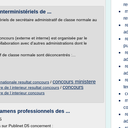
re
terministériels de ...
m
re
ériels de secrétaire administratif de classe normale au
r
ad
cours (externe et interne) est organisée par le
r
llaboration avec d'autres administrations dont le
pu
r
f de classe normale sont déconcentrés :...
ad
r
ad
r
concours ministere
 nationale resultat concours
/
concours
te
re de l interieur resultat concours
/
re de l interieur concours
c
m
c
amens professionnels des ...
r
5
ad
s sur Publinet D5 concernent :
r