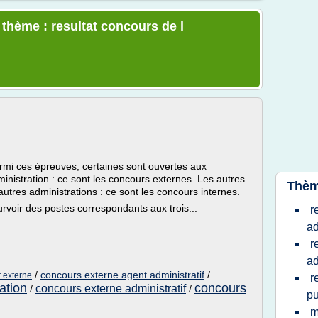
 thème : resultat concours de l
rmi ces épreuves, certaines sont ouvertes aux
ministration : ce sont les concours externes. Les autres
Thèm
autres administrations : ce sont les concours internes.
rvoir des postes correspondants aux trois...
r
ad
r
ad
/
concours externe agent administratif
/
 externe
r
ation
concours
concours externe administratif
/
/
pu
m