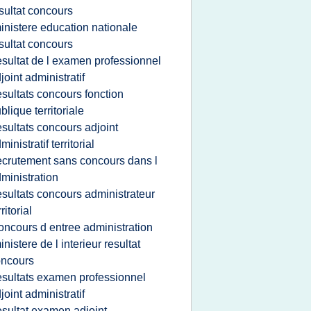
sultat concours
inistere education nationale
sultat concours
esultat de l examen professionnel
joint administratif
esultats concours fonction
blique territoriale
esultats concours adjoint
ministratif territorial
ecrutement sans concours dans l
ministration
esultats concours administrateur
rritorial
oncours d entree administration
inistere de l interieur resultat
oncours
esultats examen professionnel
joint administratif
esultat examen adjoint