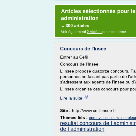
Articles sélectionnés pour le
administration
300 articles
→
Voir également
2 Vidéos
pour ce thème
Concours de l'Insee
Entrer au Cefil
Concours de l'Insee
L'Insee propose quatorze concours. Pa
personnes ne faisant pas partie de l'ad
s'adressent aux agents de l'Insee ou d'
L'Insee organise ces concours pour pou
Lire la suite
Site :
http://www.cefil.insee.fr
Thèmes liés :
epreuve concours controleur
resultat concours de l administr
de l administration