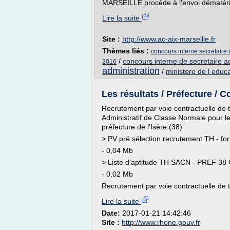
MARSEILLE procède à l'envoi dématéria
Lire la suite
Site :
http://www.ac-aix-marseille.fr
Thèmes liés :
concours interne secretaire 
/
concours interne de secretaire ad
2016
administration
/
ministere de l educ
Les résultats / Préfecture / 
Recrutement par voie contractuelle de 
Administratif de Classe Normale pour l
préfecture de l'Isère (38)
> PV pré sélection recrutement TH - fo
- 0,04 Mb
> Liste d'aptitude TH SACN - PREF 38 
- 0,02 Mb
Recrutement par voie contractuelle de tr
Lire la suite
Date:
2017-01-21 14:42:46
Site :
http://www.rhone.gouv.fr