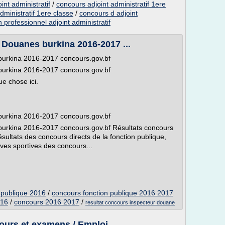
int administratif
/
concours adjoint administratif 1ere
ministratif 1ere classe
/
concours d adjoint
 professionnel adjoint administratif
 Douanes burkina 2016-2017 ...
burkina 2016-2017 concours.gov.bf
burkina 2016-2017 concours.gov.bf
e chose ici.
 burkina 2016-2017 concours.gov.bf
burkina 2016-2017 concours.gov.bf Résultats concours
sultats des concours directs de la fonction publique,
s sportives des concours...
n publique 2016
/
concours fonction publique 2016 2017
016
/
concours 2016 2017
/
resultat concours inspecteur douane
ours et examens / Emploi ...