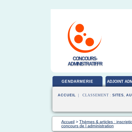
CONCOURS-
ADMINISTRATIF.FR
GENDARMERIE
ADJOINT ADM
ACCUEIL
| CLASSEMENT :
SITES
,
AU
Accueil
>
Thèmes & articles : inscript
concours de l administration