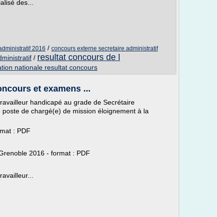
lisé des...
/
administratif 2016
concours externe secretaire administratif
resultat concours de l
ministratif
/
ation nationale resultat concours
Concours et examens ...
travailleur handicapé au grade de Secrétaire
e poste de chargé(e) de mission éloignement à la
rmat : PDF
Grenoble 2016 - format : PDF
availleur...