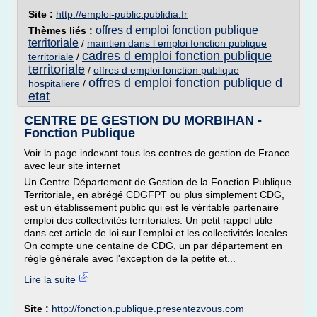
Site :
http://emploi-public.publidia.fr
offres d emploi fonction publique
Thèmes liés :
territoriale
/
maintien dans l emploi fonction publique
cadres d emploi fonction publique
territoriale
/
territoriale
/
offres d emploi fonction publique
offres d emploi fonction publique d
hospitaliere
/
etat
CENTRE DE GESTION DU MORBIHAN -
Fonction Publique
Voir la page indexant tous les centres de gestion de France
avec leur site internet
Un Centre Département de Gestion de la Fonction Publique
Territoriale, en abrégé CDGFPT ou plus simplement CDG,
est un établissement public qui est le véritable partenaire
emploi des collectivités territoriales. Un petit rappel utile
dans cet article de loi sur l'emploi et les collectivités locales .
On compte une centaine de CDG, un par département en
règle générale avec l'exception de la petite et...
Lire la suite
Site :
http://fonction.publique.presentezvous.com