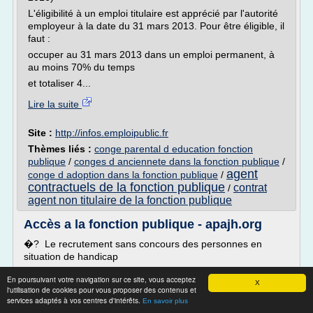
L'éligibilité à un emploi titulaire est apprécié par l'autorité
employeur à la date du 31 mars 2013. Pour être éligible, il
faut :
occuper au 31 mars 2013 dans un emploi permanent, à
au moins 70% du temps
et totaliser 4...
Lire la suite
Site :
http://infos.emploipublic.fr
Thèmes liés :
conge parental d education fonction
publique
/
conges d anciennete dans la fonction publique
/
agent
conge d adoption dans la fonction publique
/
contractuels de la fonction publique
contrat
/
agent non titulaire de la fonction publique
Accès a la fonction publique - apajh.org
�? Le recrutement sans concours des personnes en
situation de handicap
En poursuivant votre navigation sur ce site, vous acceptez
X
Le recrutement sans concours peut être pratiqué selon les
l'utilisation de cookies pour vous proposer des contenus et
services adaptés à vos centres d'intérêts.
modalités générales visées ci-dessus, pour les personnes
En savoir plus