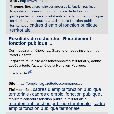
Site :
http://www.onisep.fr
Thèmes liés :
repertoire des metier de la fonction publique
/
valeur du point d indice de la fonction
hospitaliere
publique territoriale
/
point d indice de la fonction publique
territoriale
/
concours d attache de la fonction publique
cadres d emploi fonction publique
territoriale
/
territoriale
Résultats de recherche - Recrutement
fonction publique ...
Contribuez à améliorer La Gazette en vous inscrivant au
Panel Gazette
Lagazette.fr, le site des fonctionnaires territoriaux, donne
accès à toute l'actualité de la Fonction Publique...
Lire la suite
Site :
http://emploi.lagazettedescommunes.com
cadres d emploi fonction publique
Thèmes liés :
territoriale
cadres d emploi fonction publique
/
/
resultats concours fonction publique territoriale
/
recrutement fonction publique territoriale
cadre
/
emploi fonction publique territoriale