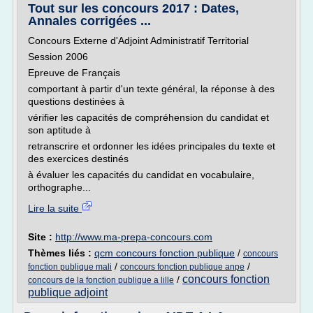
Tout sur les concours 2017 : Dates,
Annales corrigées ...
Concours Externe d'Adjoint Administratif Territorial
Session 2006
Epreuve de Français
comportant à partir d'un texte général, la réponse à des
questions destinées à
vérifier les capacités de compréhension du candidat et
son aptitude à
retranscrire et ordonner les idées principales du texte et
des exercices destinés
à évaluer les capacités du candidat en vocabulaire,
orthographe...
Lire la suite
Site :
http://www.ma-prepa-concours.com
Thèmes liés :
qcm concours fonction publique
/
concours
/
/
fonction publique mali
concours fonction publique anpe
concours fonction
/
concours de la fonction publique a lille
publique adjoint