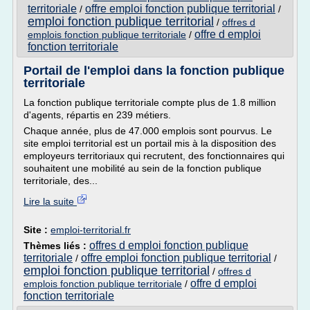
territoriale
offre emploi fonction publique territorial
/
/
emploi fonction publique territorial
/
offres d
offre d emploi
emplois fonction publique territoriale
/
fonction territoriale
Portail de l'emploi dans la fonction publique
territoriale
La fonction publique territoriale compte plus de 1.8 million
d'agents, répartis en 239 métiers.
Chaque année, plus de 47.000 emplois sont pourvus. Le
site emploi territorial est un portail mis à la disposition des
employeurs territoriaux qui recrutent, des fonctionnaires qui
souhaitent une mobilité au sein de la fonction publique
territoriale, des...
Lire la suite
Site :
emploi-territorial.fr
offres d emploi fonction publique
Thèmes liés :
territoriale
offre emploi fonction publique territorial
/
/
emploi fonction publique territorial
/
offres d
offre d emploi
emplois fonction publique territoriale
/
fonction territoriale